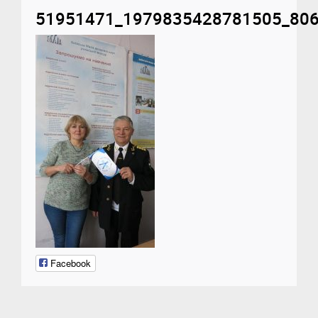
51951471_1979835428781505_80
Facebook