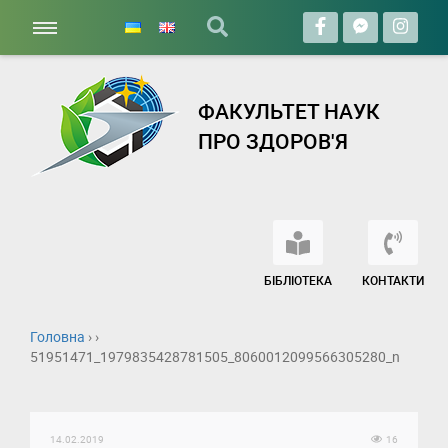
ФАКУЛЬТЕТ НАУК
ПРО ЗДОРОВ'Я
БІБЛІОТЕКА
КОНТАКТИ
Головна
› ›
51951471_1979835428781505_8060012099566305280_n
14.02.2019
16